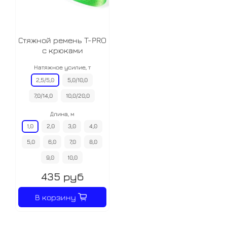
Стяжной ремень T-PRO
с крюками
Натяжное усилие, т
2,5/5,0
5,0/10,0
7,0/14,0
10,0/20,0
Длина, м
1,0
2,0
3,0
4,0
5,0
6,0
7,0
8,0
9,0
10,0
435 руб
В корзину