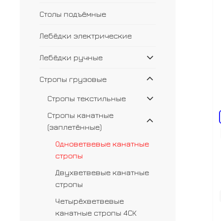
Столы подъёмные
Лебёдки электрические
Лебёдки ручные
Стропы грузовые
Стропы текстильные
Стропы канатные
(заплетённые)
Одноветвевые канатные
стропы
Двухветвевые канатные
стропы
Четырёхветвевые
канатные стропы 4СК