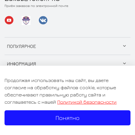
Приём заказов по электронной почте
ПОПУЛЯРНОЕ
ИНФОРМАЦИЯ
Продолжая использовать наш сайт, вы даете
согласие на обработку файлов cookie, которые
обеспечивают правильную работу сайта и
© 2026 ООО "СтройГрузСнаб" Любое использование
соглашаетесь с нашей
Политикой безопасности
контента без письменного разрешения запрещено
Понятно
Цены на сайте носят информационный характер и не
являются публичной офертой