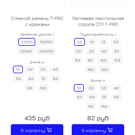
Стяжной ремень T-PRO
Петлевая текстильная
с крюками
стропа СТП T-PRO
Натяжное усилие, т
Грузоподъёмность, т
2,5/5,0
5,0/10,0
0,5
1,0
1,5
2,0
7,0/14,0
10,0/20,0
2,5
3,0
4,0
5,0
6,0
8,0
10,0
12,5
Длина, м
1,0
2,0
3,0
4,0
16,0
20,0
5,0
6,0
7,0
8,0
Длина, м
9,0
10,0
1,0
2,0
3,0
4,0
5,0
6,0
7,0
8,0
9,0
10,0
435 руб
82 руб
В корзину
В корзину