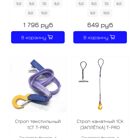
5,0
6,0
7,0
8,0
5,0
6,0
7,0
8,0
9,0
10,0
9,0
10,0
1 796 руб
649 руб
В корзину
В корзину
Строп текстильный
Строп канатный 1СК
1СТ T-PRO
(ЗАПЛЁТКА) T-PRO
Грузоподъёмность, т
Грузоподъёмность, т