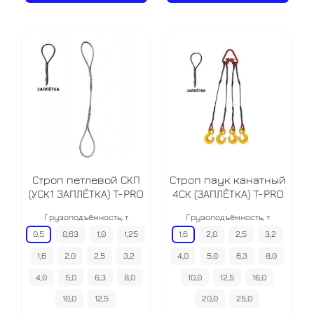
Строп петлевой СКП
Строп паук канатный
(УСК1 ЗАПЛЁТКА) T-PRO
4СК (ЗАПЛЁТКА) T-PRO
Грузоподъёмность, т
Грузоподъёмность, т
0,5
0,63
1,0
1,25
1,6
2,0
2,5
3,2
1,6
2,0
2,5
3,2
4,0
5,0
6,3
8,0
4,0
5,0
6,3
8,0
10,0
12,5
16,0
10,0
12,5
20,0
25,0