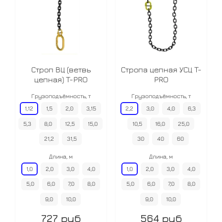
Строп ВЦ (ветвь
Стропа цепная УСЦ T-
цепная) T-PRO
PRO
Грузоподъёмность, т
Грузоподъёмность, т
1,12
1,5
2,0
3,15
2,2
3,0
4,0
6,3
5,3
8,0
12,5
15,0
10,5
16,0
25,0
21,2
31,5
30
40
60
Длина, м
Длина, м
1,0
2,0
3,0
4,0
1,0
2,0
3,0
4,0
5,0
6,0
7,0
8,0
5,0
6,0
7,0
8,0
9,0
10,0
9,0
10,0
727 руб
564 руб