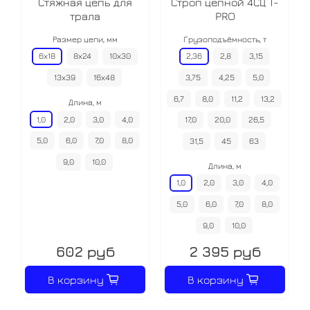
Стяжная цепь для
Строп цепной 4СЦ T-
трала
PRO
Размер цепи, мм
Грузоподъёмность, т
6х18
8х24
10х30
2,36
2,8
3,15
13х39
16х48
3,75
4,25
5,0
6,7
8,0
11,2
13,2
Длина, м
1,0
2,0
3,0
4,0
17,0
20,0
26,5
5,0
6,0
7,0
8,0
31,5
45
63
9,0
10,0
Длина, м
1,0
2,0
3,0
4,0
5,0
6,0
7,0
8,0
9,0
10,0
602 руб
2 395 руб
В корзину
В корзину