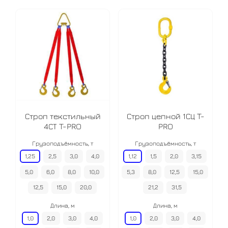
Строп текстильный
Строп цепной 1СЦ T-
4СТ T-PRO
PRO
Грузоподъёмность, т
Грузоподъёмность, т
1,25
2,5
3,0
4,0
1,12
1,5
2,0
3,15
5,0
6,0
8,0
10,0
5,3
8,0
12,5
15,0
12,5
15,0
20,0
21,2
31,5
Длина, м
Длина, м
1,0
2,0
3,0
4,0
1,0
2,0
3,0
4,0