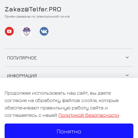
Zakaz@Telfer.PRO
Приём заказов по электронной почте
ПОПУЛЯРНОЕ
ИНФОРМАЦИЯ
Продолжая использовать наш сайт, вы даете
согласие на обработку файлов cookie, которые
обеспечивают правильную работу сайта и
© 2026 ООО "СтройГрузСнаб" Любое использование
соглашаетесь с нашей
Политикой безопасности
контента без письменного разрешения запрещено
Понятно
Цены на сайте носят информационный характер и не