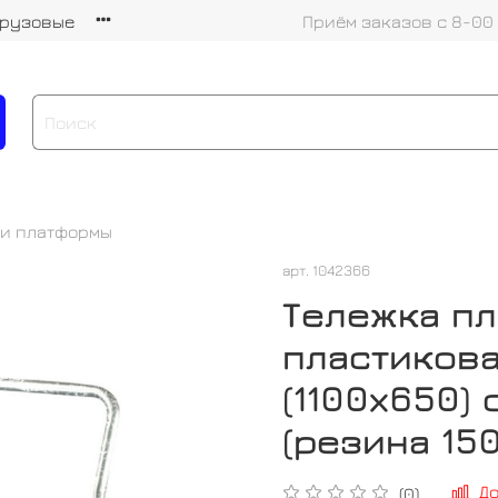
грузовые
Приём заказов с 8-00
 и платформы
арт.
1042366
Тележка п
пластикова
(1100х650)
(резина 150
Д
(0)