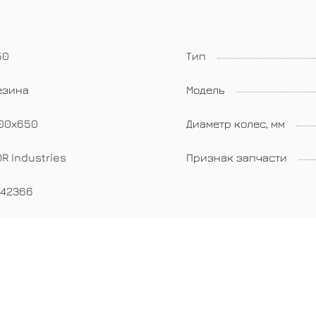
50
Тип
езина
Модель
100х650
Диаметр колес, мм
R Industries
Признак запчасти
042366