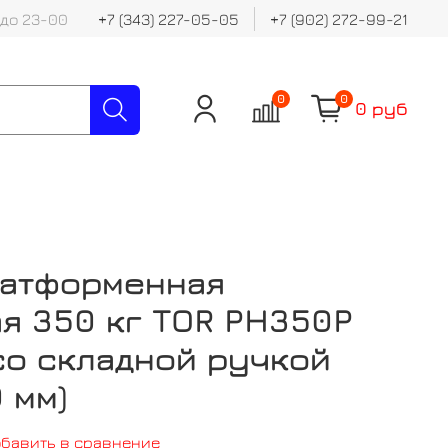
 до 23-00
+7 (343) 227-05-05
+7 (902) 272-99-21
0
0
0 руб
латформенная
я 350 кг TOR PH350P
 со складной ручкой
 мм)
обавить в сравнение