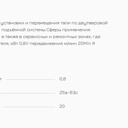
я установки и перемещения тали по двутавровой
ь подъёмной системы.Сферы применения:
 а также в сервисных и ремонтных зонах, где
еля, кВт 0,8V передвижения м/мин 20Min R
т
0,8
25а-63с
20