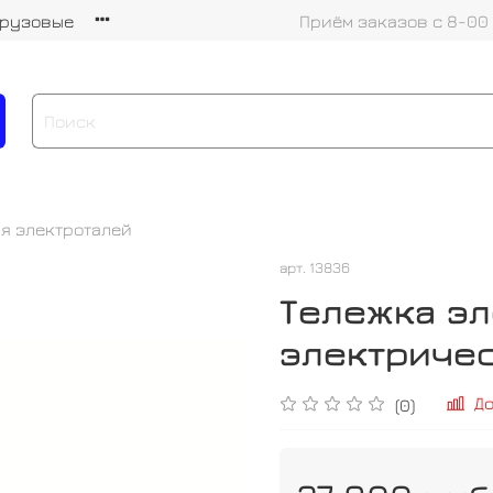
грузовые
Приём заказов с 8-00
я электроталей
арт.
13836
Тележка эл
электричес
Д
(0)