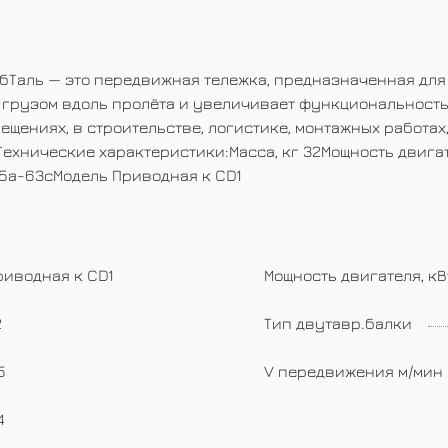
СибТаль — это передвижная тележка, предназначенная дл
с грузом вдоль пролёта и увеличивает функциональност
ениях, в строительстве, логистике, монтажных работах,
хнические характеристики:Масса, кг 32Мощность двигат
 25а-63сМодель Приводная к CD1
риводная к CD1
Мощность двигателя, кВ
2
Тип двутавр.балки
5
V передвижения м/мин
4