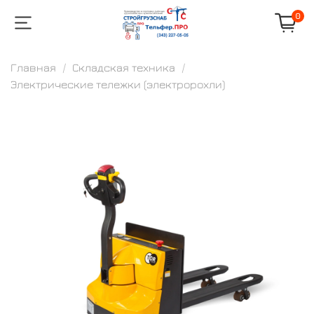
0
Главная
Складская техника
Электрические тележки (электророхли)