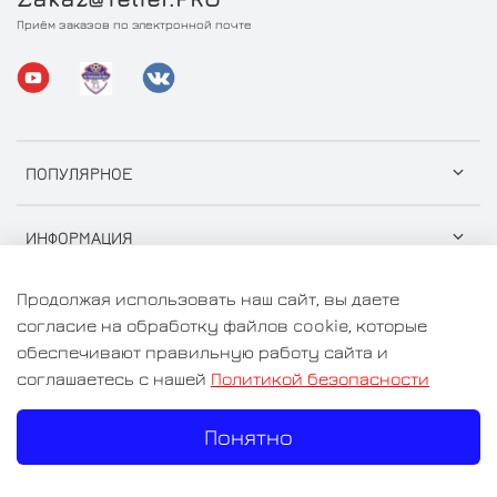
Приём заказов по электронной почте
ПОПУЛЯРНОЕ
ИНФОРМАЦИЯ
Продолжая использовать наш сайт, вы даете
согласие на обработку файлов cookie, которые
обеспечивают правильную работу сайта и
© 2026 ООО "СтройГрузСнаб" Любое использование
соглашаетесь с нашей
Политикой безопасности
контента без письменного разрешения запрещено
Понятно
Цены на сайте носят информационный характер и не
являются публичной офертой