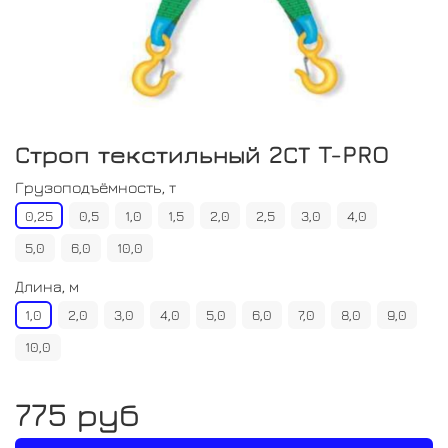
Строп текстильный 2СТ T-PRO
Грузоподъёмность, т
0,25
0,5
1,0
1,5
2,0
2,5
3,0
4,0
5,0
6,0
10,0
Длина, м
1,0
2,0
3,0
4,0
5,0
6,0
7,0
8,0
9,0
10,0
775 руб