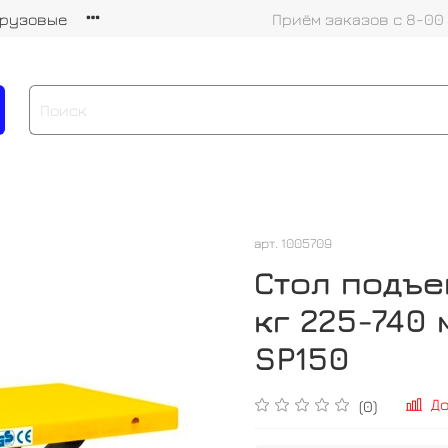
грузовые
Приём заказов с 8-00
арт.
1005709
Стол подъ
кг 225-740 
SP150
Д
(0)