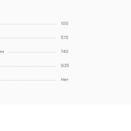
100
515
мм
740
935
Нет