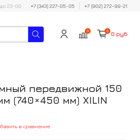
 до 23-00
+7 (343) 227-05-05
+7 (902) 272-99-21
0
0
0 руб
емный передвижной 150
мм (740×450 мм) XILIN
обавить в сравнение