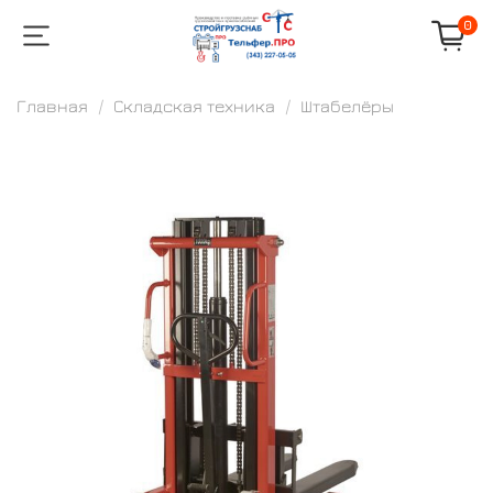
0
Главная
Складская техника
Штабелёры