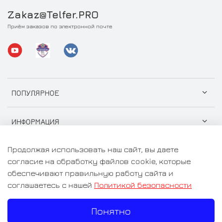
Zakaz@Telfer.PRO
Приём заказов по электронной почте
ПОПУЛЯРНОЕ
ИНФОРМАЦИЯ
Продолжая использовать наш сайт, вы даете
согласие на обработку файлов cookie, которые
обеспечивают правильную работу сайта и
© 2026 ООО "СтройГрузСнаб" Любое использование
соглашаетесь с нашей
Политикой безопасности
контента без письменного разрешения запрещено
Понятно
Цены на сайте носят информационный характер и не