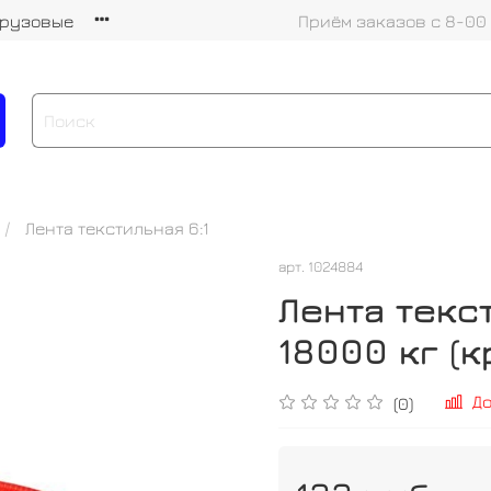
грузовые
Приём заказов с 8-00
Лента текстильная 6:1
арт.
1024884
Лента текст
18000 кг (к
Д
(0)