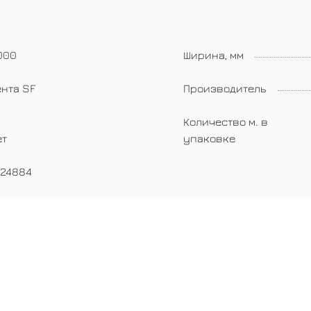
000
Ширина, мм
ента SF
Производитель
Количество м. в
ет
упаковке
024884