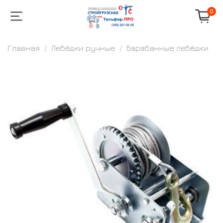
0
Главная
Лебёдки ручные
Барабанные лебёдки