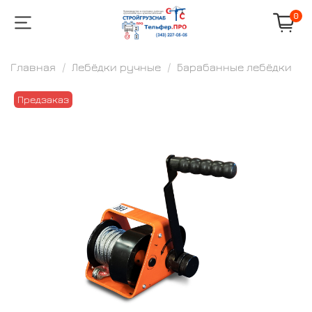
0
Главная
Лебёдки ручные
Барабанные лебёдки
Предзаказ