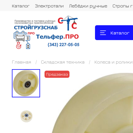
Каталог
Электротали
Лебёдки ручные
Стропы 
Каталог
Главная
Складская техника
Колеса и ролики
Предзаказ