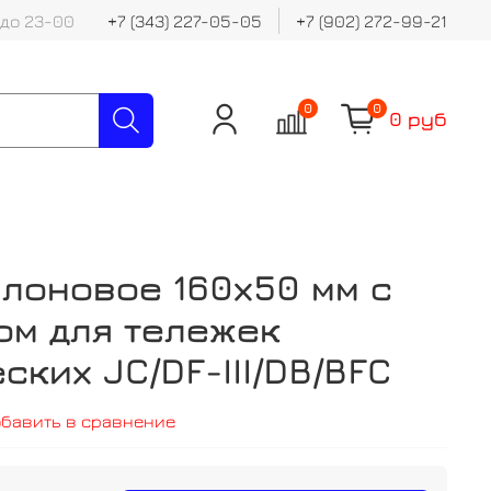
 до 23-00
+7 (343) 227-05-05
+7 (902) 272-99-21
0
0
0 руб
лоновое 160х50 мм с
ом для тележек
ских JC/DF-III/DB/BFC
обавить в сравнение