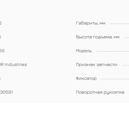
5
Габариты, мм
5
Высота подъема, мм
50
Модель
R Industries
Признак запчасти
а
Фиксатор
030591
Поворотная рукоятка