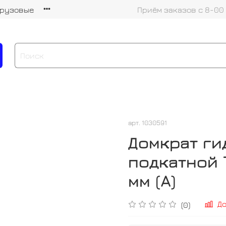
грузовые
Приём заказов с 8-00
арт.
1030591
Домкрат г
подкатной T
мм (A)
Д
(0)