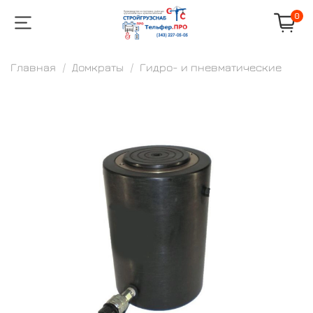
0
Главная
Домкраты
Гидро- и пневматические