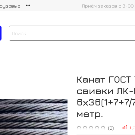
грузовые
Приём заказов с 8-00
Канат ГОСТ
свивки ЛК-
6х36(1+7+7/7
метр.
Д
(0)