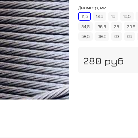
Диаметр, мм
11,5
13,5
15
16,5
34,5
36,5
38
39,5
58,5
60,5
63
65
280 руб